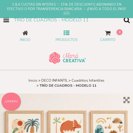
3 & 6 CUOTAS SIN INTERES ♡ 15% DE DESCUENTO ABONANDO EN
EFECTIVO O POR TRANSFERENCIA BANCARIA ♡ ¡ENVÍO A TODO EL PAÍS!
🇦🇷
TRÍO DE CUADROS - MODELO 11
0
INICIO
PRODUCTOS
CARRITO
Inicio
>
DECO INFANTIL
>
Cuadritos Infantiles
>
TRÍO DE CUADROS - MODELO 11
¡OFERTA!