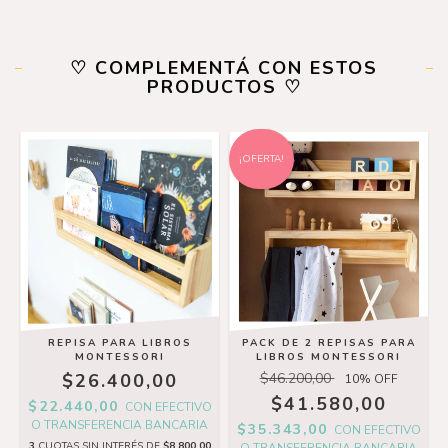
♡ COMPLEMENTÁ CON ESTOS
PRODUCTOS ♡
¡OFERTA!
REPISA PARA LIBROS
PACK DE 2 REPISAS PARA
MONTESSORI
LIBROS MONTESSORI
$26.400,00
$46.200,00
10
% OFF
$41.580,00
$22.440,00
CON
EFECTIVO
O TRANSFERENCIA BANCARIA
$35.343,00
CON
EFECTIVO
3
CUOTAS SIN INTERÉS DE
$8.800,00
O TRANSFERENCIA BANCARIA