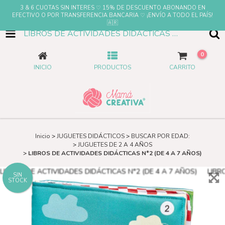
3 & 6 CUOTAS SIN INTERES ♡ 15% DE DESCUENTO ABONANDO EN
EFECTIVO O POR TRANSFERENCIA BANCARIA ♡ ¡ENVÍO A TODO EL PAÍS!
🇦🇷
LIBROS DE ACTIVIDADES DIDÁCTICAS N°2 (DE 4 A 7 AÑOS)
0
INICIO
PRODUCTOS
CARRITO
Inicio
>
JUGUETES DIDÁCTICOS
>
BUSCAR POR EDAD:
>
JUGUETES DE 2 A 4 AÑOS
>
LIBROS DE ACTIVIDADES DIDÁCTICAS N°2 (DE 4 A 7 AÑOS)
SIN
STOCK