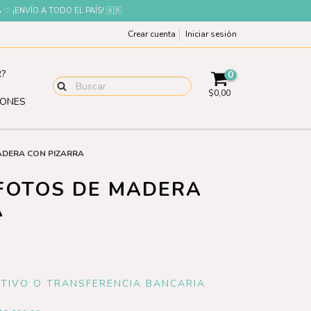
¡ENVÍO A TODO EL PAÍS! 🇦🇷
Crear cuenta
Iniciar sesión
?
0
$0,00
IONES
ADERA CON PIZARRA
FOTOS DE MADERA
A
CTIVO O TRANSFERENCIA BANCARIA