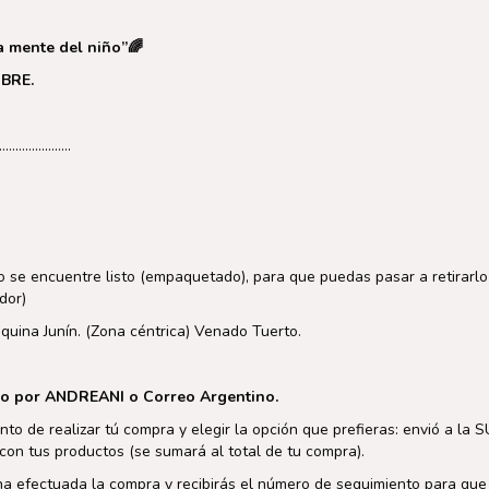
a mente del niño
”
🌈
BRE.
………………..
 se encuentre listo (empaquetado), para que puedas pasar a retirarlo
dor)
na Junín. (Zona céntrica) Venado Tuerto.
o por ANDREANI o Correo Argentino.
nto de realizar tú compra y elegir la opción que prefieras: envió a l
con tus productos (se sumará al total de tu compra).
efectuada la compra y recibirás el número de seguimiento para que p