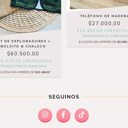
TELÉFONO DE MADER
$27.000,00
$22.950,00
CON
EFECTIV
TRANSFERENCIA BANCARI
IT DE EXPLORADORES +
3
CUOTAS SIN INTERÉS DE
$9.000,
BOLSITO & CHALECO
$60.500,00
51.425,00
CON
EFECTIVO O
TRANSFERENCIA BANCARIA
CUOTAS SIN INTERÉS DE
$20.166,67
SEGUINOS