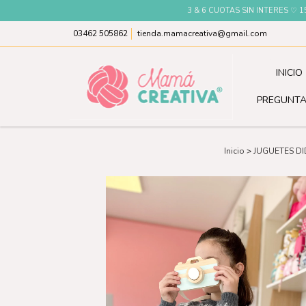
3 & 6 CUOTAS SIN INTERES ♡
03462 505862
tienda.mamacreativa@gmail.com
INICIO
PREGUNTA
Inicio
>
JUGUETES D