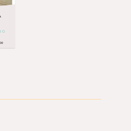
A
O O
A
00