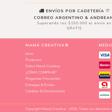
ENVÍOS POR CADETERÍA ♡
CORREO ARGENTINO & ANDREAN
Superando los $150.000 el envío es
GRATIS
MAMÁ CREATIVA®
MEDI
Inicio
Productos
Sobre Mamá Creativa
¿CÓMO COMPRAR?
Preguntas Frecuentes
Entregas & Envíos
Cambios & Devoluciones
Copyright Mamá Creativa - 2026. Todos los derechos 