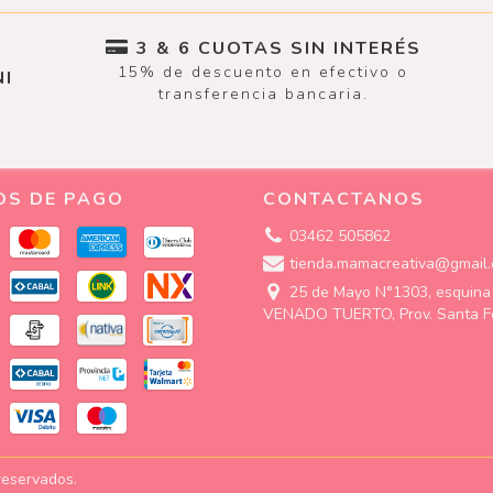
3 & 6 CUOTAS SIN INTERÉS
15% de descuento en efectivo o
I
transferencia bancaria.
OS DE PAGO
CONTACTANOS
03462 505862
tienda.mamacreativa@gmail
25 de Mayo N°1303, esquina 
VENADO TUERTO, Prov. Santa F
reservados.