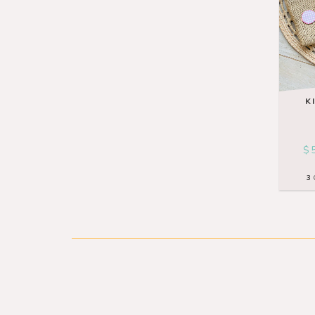
K
$
3