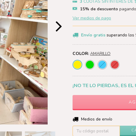
3
CUOTAS SIN INTERÉS DE
15% de descuento
pagando
Ver medios de pago
Envío gratis
superando los
COLOR:
AMARILLO
¡NO TE LO PIERDAS, ES EL 
Entregas para el CP:
Medios de envío
C