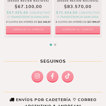
(DESDE RECIÉN NACIDOS)
(DESDE RECIÉN NACIDOS)
$67.100,00
$83.570,00
$57.035,00
$71.034,50
O
CON
EFECTIVO
CON
EFECTIVO
O TRANSFERENCIA BANCARIA
O TRANSFERENCIA BANCARIA
0
3
CUOTAS SIN INTERÉS DE
$22.366,67
3
CUOTAS SIN INTERÉS DE
$27.856,67
AGREGAR AL CARRITO
AGREGAR AL CARRITO
SEGUINOS
ENVÍOS POR CADETERÍA ♡ CORREO