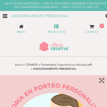
3 & 6 CUOTAS SIN INTERES ♡ 15% DE DESCUENTO ABONANDO EN EFECTIVO
POR TRANSFERENCIA BANCARIA ♡ ¡ENVÍO A TODO EL PAÍS! 🇦🇷
ASESORAMIENTO PRESENCIAL
0
INICIO
PRODUCTOS
CARRITO
Inicio
>
CRIANZA
>
Portabebés Ergonómicos Noctiluca®
>
ASESORAMIENTO PRESENCIAL