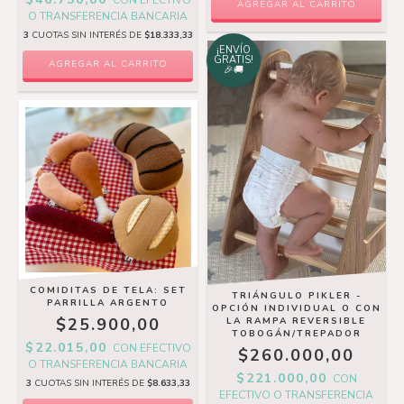
O TRANSFERENCIA BANCARIA
3
CUOTAS SIN INTERÉS DE
$18.333,33
¡ENVÍO
GRATIS!
🎉🚚
COMIDITAS DE TELA: SET
TRIÁNGULO PIKLER -
PARRILLA ARGENTO
OPCIÓN INDIVIDUAL O CON
$25.900,00
LA RAMPA REVERSIBLE
TOBOGÁN/TREPADOR
$22.015,00
CON
EFECTIVO
$260.000,00
O TRANSFERENCIA BANCARIA
$221.000,00
CON
3
CUOTAS SIN INTERÉS DE
$8.633,33
EFECTIVO O TRANSFERENCIA