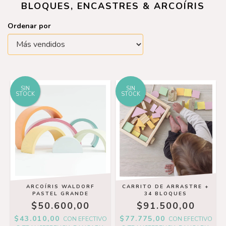
BLOQUES, ENCASTRES & ARCOÍRIS
Ordenar por
SIN
SIN
STOCK
STOCK
ARCOÍRIS WALDORF
CARRITO DE ARRASTRE +
PASTEL GRANDE
34 BLOQUES
$50.600,00
$91.500,00
$43.010,00
$77.775,00
CON
EFECTIVO
CON
EFECTIVO